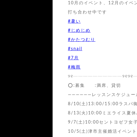
10月のイベント、12月のイベ
打ち合わせ中です
#暑い
#じめじめ
#かたつむり
#snail
#7月
#梅雨
୨୧┈┈┈┈┈┈┈┈┈┈୨୧୨୧
⭕️:募集 :満席、貸切
——————レッスンスケジュー
8/10(土)13:00/15:00ラ
8/13(火)10:00ミエライス夏
9/7(土)10:00セントヨゼフ
10/5(土)津市主催婚活イベント