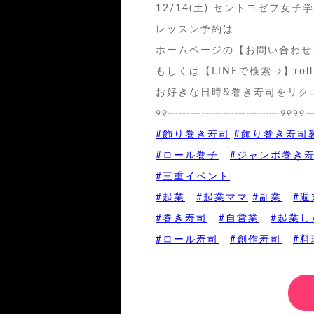
12/14(土) セントヨゼフ女
レッスン予約は
ホームページの【お問い合わせ
もしくは【LINEで検索→】rollm
お好きな日時&巻き寿司をリク
୨୧┈┈┈┈┈┈┈┈┈┈୨୧୨୧
#飾り巻き寿司
#飾り巻き寿司
#ロール巻子
#ジャンボ巻き
#三重イベント
#起業
#起業ママ
#副業
#週
#巻き寿司
#自営業
#起業し
#ロール寿司
#創作寿司
#料