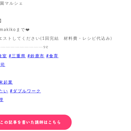
子学園マルシェ
】
akikoまで❤️
エストしてください(1回完結 材料費・レシピ代込み)
┈┈┈┈┈┈┈┈┈┈୨୧
教室
#三重県
#鈴鹿市
#食育
寿司
末起業
たい
#ダブルワーク
理
この記事を書いた講師はこちら