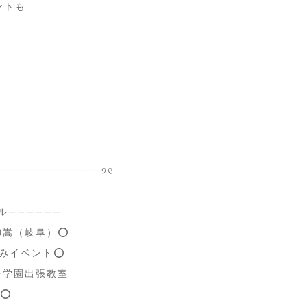
ントも
┈┈┈┈┈┈┈┈┈┈୨୧
ル——————
スパ御嵩（岐阜）⭕️
休みイベント⭕️
女子学園出張教室
⭕️