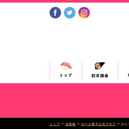
>
>
>
トップ
全投稿
ロール巻子公式ブログ
かた