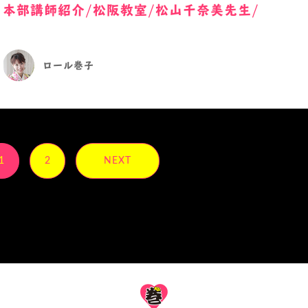
本部講師紹介/松阪教室/松山千奈美先生/
ロール巻子
1
2
NEXT