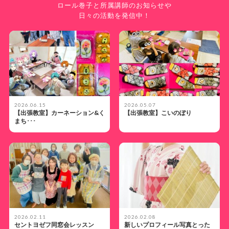
ロール巻子と所属講師のお知らせや
日々の活動を発信中！
2026.06.15
2026.05.07
【出張教室】カーネーション&く
【出張教室】こいのぼり
まち･･･
2026.02.11
2026.02.08
セントヨゼフ同窓会レッスン
新しいプロフィール写真とった